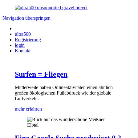
Navigation überspringen
ultra500
Registrierung
login
Kontakt
Surfen = Fliegen
Mittlerweile haben Onlineaktivitäten einen ähnlich
großen ökologischen Fuß­abdruck wie der globale
Luftverkehr.
mehr erfahren
Eine Google Suche produziert 0,2